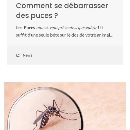
Comment se débarrasser
des puces ?
Les 𝐏𝐮𝐜𝐞𝐬 : 𝑚𝑖𝑒𝑢𝑥 𝑣𝑎𝑢𝑡 𝑝𝑟𝑒́𝑣𝑒𝑛𝑖𝑟… 𝑞𝑢𝑒 𝑔𝑢𝑒́𝑟𝑖𝑟 ! Il
suffit d’une seule bête sur le dos de votre animal…
News