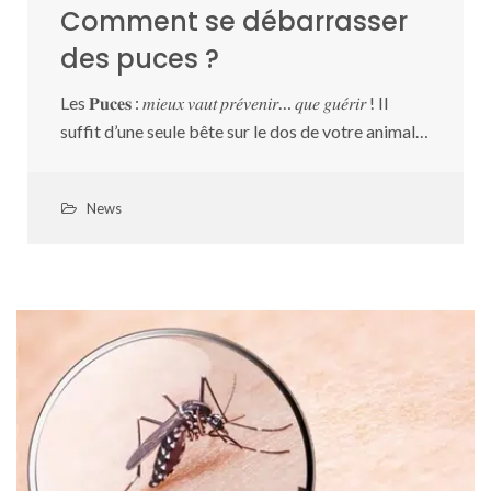
Comment se débarrasser
des puces ?
Les 𝐏𝐮𝐜𝐞𝐬 : 𝑚𝑖𝑒𝑢𝑥 𝑣𝑎𝑢𝑡 𝑝𝑟𝑒́𝑣𝑒𝑛𝑖𝑟… 𝑞𝑢𝑒 𝑔𝑢𝑒́𝑟𝑖𝑟 ! Il
suffit d’une seule bête sur le dos de votre animal…
News